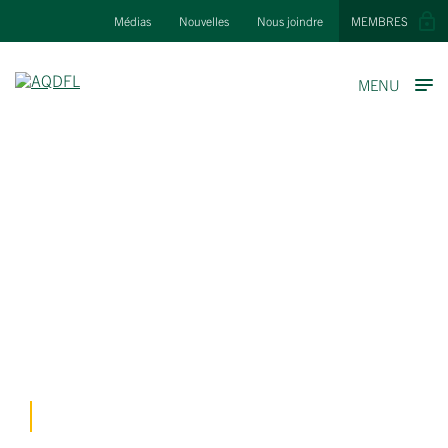
Médias
Nouvelles
Nous joindre
MEMBRES
MENU
CONSEIL
D’ADMINISTRATION
ACCUEIL
/
À PROPOS
/
CONSEIL D’ADMINISTRATION