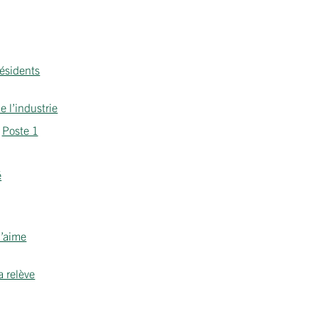
ésidents
e l’industrie
Poste 1
é
J’aime
a relève