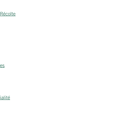
Récolte
res
ialité