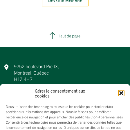
DEVENIR MEMBRE
Haut de page
9252 boulevard Pie-IX,
Montréal, Québec
H1Z 4H7
514-355-4330
Gérer le consentement aux
cookies
info@aqdfl.ca
Nous utilisons des technologies telles que les cookies pour stocker et/ou
accéder aux informations des appareils. Nous le faisons pour améliorer
l’expérience de navigation et pour afficher des publicités (non-) personnalisées.
Consentir à ces technologies nous permettra de traiter des données telles que
À propos
le comportement de navigation ou les ID uniques sur ce site. Le fait de ne pas